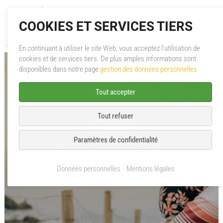
COOKIES ET SERVICES TIERS
Menu
En continuant à utiliser le site Web, vous acceptez l'utilisation de
cookies et de services tiers. De plus amples informations sont
A propos
disponibles dans notre page
gestion des données personnelles
Aménagement
Tout accepter
Mini-Caravane
Tout refuser
SAV
Pièces & Accessoires
Paramètres de confidentialité
Évasion Aménagement
SAV
Catalogues PDF
Données personnelles
Mentions légales
SAV
Contact