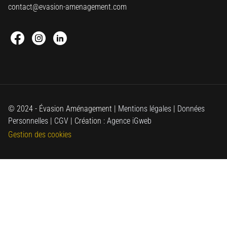
contact@evasion-amenagement.com
Facebook : Round
Instagram : Round
Linkedin : Round
© 2024 - Évasion Aménagement |
Mentions légales
|
Données
Personnelles
|
CGV
| Création :
Agence iGweb
Gestion des cookies