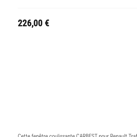
226,00
€
Cette fenêtre coulissante CARBEST pour Renault Trafic