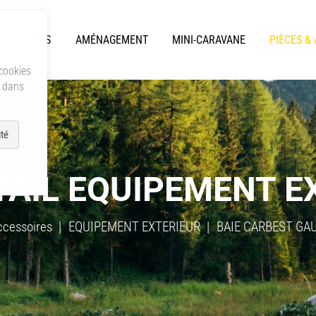
A PROPOS
AMÉNAGEMENT
MINI-CARAVANE
PIÈCES &
 cookies
s dans
té
TAIL EQUIPEMENT E
ccessoires
EQUIPEMENT EXTERIEUR
BAIE CARBEST GAUC