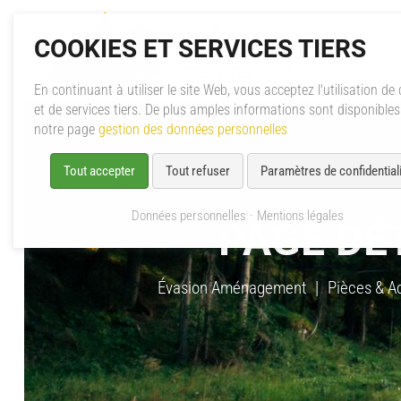
COOKIES ET SERVICES TIERS
En continuant à utiliser le site Web, vous acceptez l'utilisation de
et de services tiers. De plus amples informations sont disponible
notre page
gestion des données personnelles
Tout accepter
Tout refuser
Paramètres de confidentiali
Données personnelles
Mentions légales
PAGE DÉ
Évasion Aménagement
Pièces & A