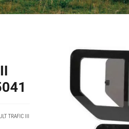
II
5041
T TRAFIC III