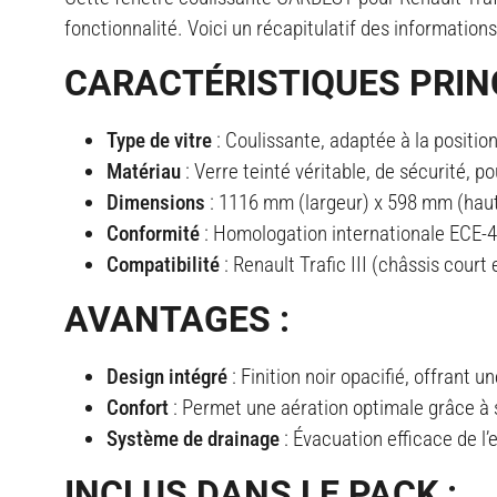
fonctionnalité. Voici un récapitulatif des information
CARACTÉRISTIQUES PRINC
Type de vitre
: Coulissante, adaptée à la positio
Matériau
: Verre teinté véritable, de sécurité, 
Dimensions
: 1116 mm (largeur) x 598 mm (haut
Conformité
: Homologation internationale ECE-4
Compatibilité
: Renault Trafic III (châssis cour
AVANTAGES :
Design intégré
: Finition noir opacifié, offrant 
Confort
: Permet une aération optimale grâce à s
Système de drainage
: Évacuation efficace de l’
INCLUS DANS LE PACK :