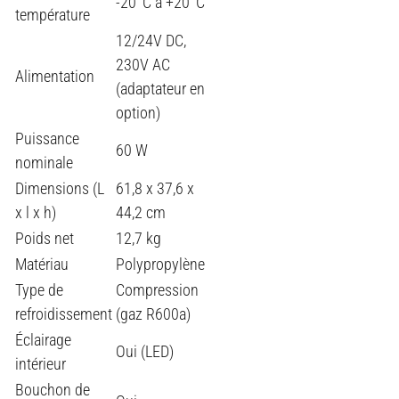
-20°C à +20°C
température
12/24V DC,
230V AC
Alimentation
(adaptateur en
option)
Puissance
60 W
nominale
Dimensions (L
61,8 x 37,6 x
x l x h)
44,2 cm
Poids net
12,7 kg
Matériau
Polypropylène
Type de
Compression
refroidissement
(gaz R600a)
Éclairage
Oui (LED)
intérieur
Bouchon de