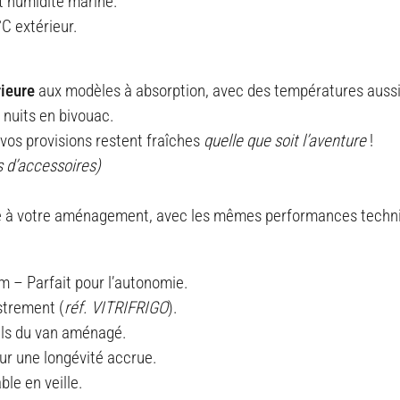
 humidité marine.
C extérieur.
ieure
aux modèles à absorption, avec des températures aussi 
 nuits en bivouac.
vos provisions restent fraîches
quelle que soit l’aventure
!
s d’accessoires)
 à votre aménagement, avec les mêmes performances technique
m – Parfait pour l’autonomie.
strement (
réf. VITRIFRIGO
).
els du van aménagé.
ur une longévité accrue.
le en veille.