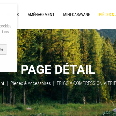
A PROPOS
AMÉNAGEMENT
MINI-CARAVANE
PIÈCES &
 cookies
s dans
té
PAGE DÉTAIL
nt
Pièces & Accessoires
FRIGO A COMPRESSION VITRIF