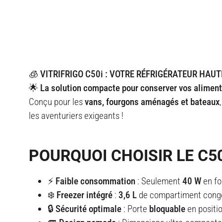
🧊 VITRIFRIGO C50i : VOTRE RÉFRIGÉRATEUR HA
🌟 La solution compacte pour conserver vos aliment
Conçu pour les
vans, fourgons aménagés et bateaux
les aventuriers exigeants !
POURQUOI CHOISIR LE C50
⚡ Faible consommation
: Seulement
40 W
en fo
❄️ Freezer intégré
:
3,6 L
de compartiment congél
🔒 Sécurité optimale
: Porte
bloquable
en positi