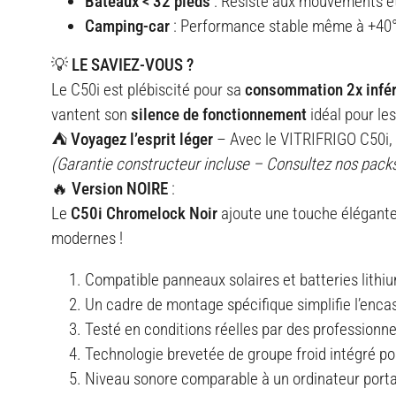
Bateaux < 32 pieds
: Résiste aux mouvements et
Camping-car
: Performance stable même à +40°
💡 LE SAVIEZ-VOUS ?
Le C50i est plébiscité pour sa
consommation 2x infér
vantent son
silence de fonctionnement
idéal pour les
⛺ Voyagez l’esprit léger
– Avec le VITRIFRIGO C50i, 
(Garantie constructeur incluse – Consultez nos pack
🔥 Version NOIRE
:
Le
C50i Chromelock Noir
ajoute une touche élégante
modernes !
Compatible panneaux solaires et batteries lithiu
Un cadre de montage spécifique simplifie l’enca
Testé en conditions réelles par des professionn
Technologie brevetée de groupe froid intégré po
Niveau sonore comparable à un ordinateur portab