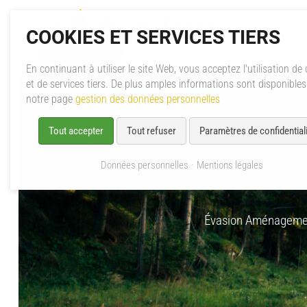
COOKIES ET SERVICES TIERS
En continuant à utiliser le site Web, vous acceptez l'utilisation de
et de services tiers. De plus amples informations sont disponible
notre page
gestion des données personnelles
Tout accepter
Tout refuser
Paramètres de confidentiali
Données personnelles
Mentions légales
Évasion Aménageme