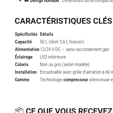
🚐 Design nomade
: Dimensions ultra-compacte
CARACTÉRISTIQUES CLÉS
Spécificités
Détails
Capacité
50 L (dont 3,6 L freezer)
Alimentation
12/24 V DC –
sans raccordement gaz
Éclairage
LED intérieure
Coloris
Noir ou gris (
selon modèle
)
Installation
Encastrable avec grille d’aération ø 60
Gamme
Technologie
compresseur
silencieuse e
📦 CE QUE VOUS RECEVEZ