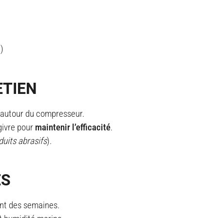
)
ETIEN
 autour du compresseur.
givre pour
maintenir l’efficacité
.
duits abrasifs
).
ÉS
ant des semaines.