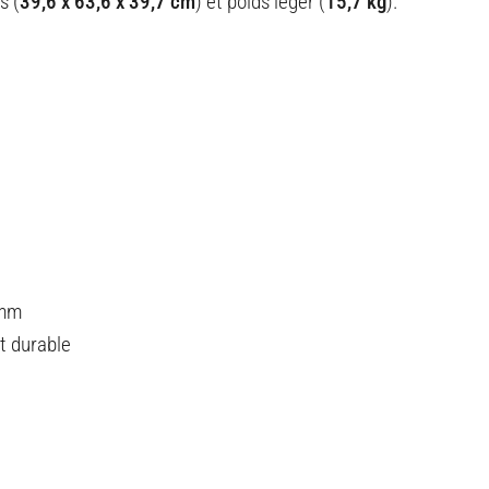
s (
39,6 x 63,6 x 39,7 cm
) et poids léger (
15,7 kg
).
 mm
t durable