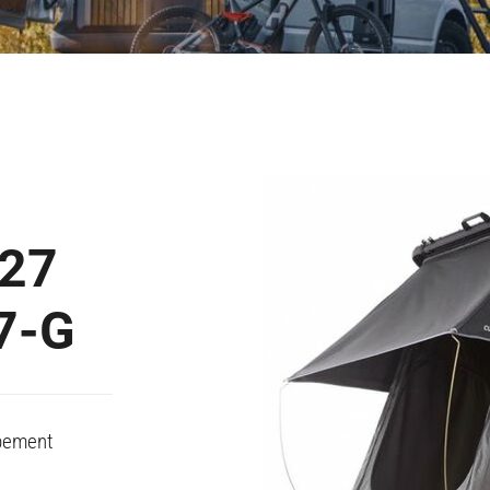
27
7-G
ipement