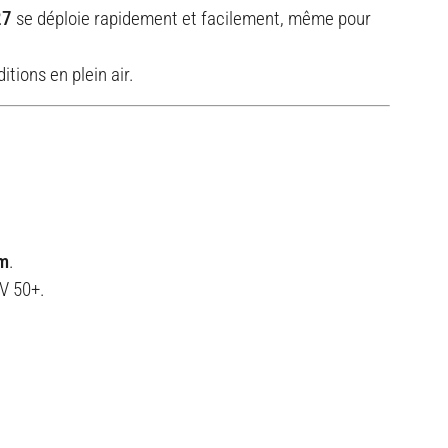
27
se déploie rapidement et facilement, même pour
tions en plein air.
mm
.
V 50+.