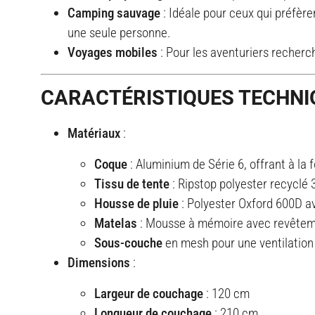
Camping sauvage
: Idéale pour ceux qui préfèr
une seule personne.
Voyages mobiles
: Pour les aventuriers recherch
CARACTÉRISTIQUES TECHNI
Matériaux
:
Coque
: Aluminium de Série 6, offrant à la f
Tissu de tente
: Ripstop polyester recyclé
Housse de pluie
: Polyester Oxford 600D a
Matelas
: Mousse à mémoire avec revêteme
Sous-couche
en mesh pour une ventilation 
Dimensions
:
Largeur de couchage
: 120 cm
Longueur de couchage
: 210 cm