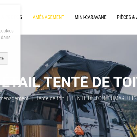
A PROPOS
AMÉNAGEMENT
MINI-CARAVANE
PIÈCES &
 cookies
s dans
té
ÉTAIL TENTE DE TO
ménagement
Tente de toit
TENTE DE TOIT CUMARU LIGH