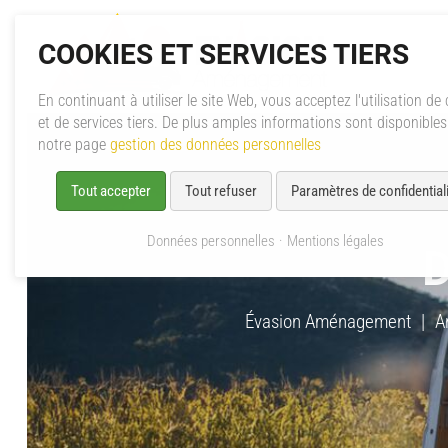
COOKIES ET SERVICES TIERS
En continuant à utiliser le site Web, vous acceptez l'utilisation de
et de services tiers. De plus amples informations sont disponible
notre page
gestion des données personnelles
Tout accepter
Tout refuser
Paramètres de confidentiali
Données personnelles
Mentions légales
D
Évasion Aménagement
A