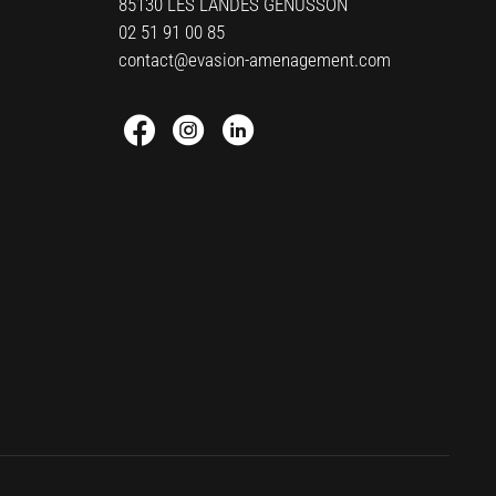
85130 LES LANDES GENUSSON
02 51 91 00 85
contact@evasion-amenagement.com
Facebook : Round
Instagram : Round
Linkedin : Round