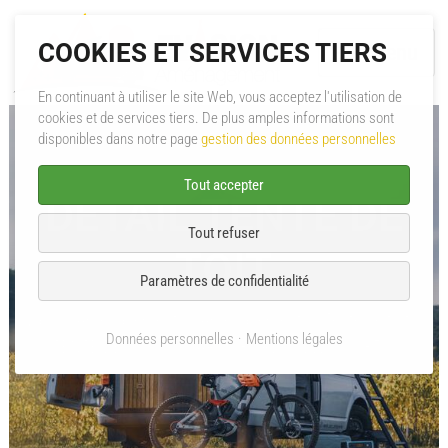
COOKIES ET SERVICES TIERS
Menu
En continuant à utiliser le site Web, vous acceptez l'utilisation de
cookies et de services tiers. De plus amples informations sont
A propos
disponibles dans notre page
gestion des données personnelles
Aménagement
Tout accepter
DÉTAIL TENTE DE
Mini-Caravane
Tout refuser
TOIT
Pièces & Accessoires
Paramètres de confidentialité
Évasion Aménagement
Aménagement
Tente de toit
Catalogues PDF
Données personnelles
Mentions légales
TENTE DE TOIT CUMARU 135 REF : VW-CU-135-G
SAV
Contact