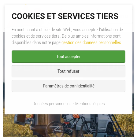
COOKIES ET SERVICES TIERS
Menu
En continuant à utiliser le site Web, vous acceptez l'utilisation de
cookies et de services tiers. De plus amples informations sont
A propos
disponibles dans notre page
gestion des données personnelles
Aménagement
Tout accepter
DÉTAIL TENTE DE
Mini-Caravane
Tout refuser
TOIT
Pièces & Accessoires
Paramètres de confidentialité
Évasion Aménagement
Aménagement
Tente de toit
Catalogues PDF
Données personnelles
Mentions légales
Lampe de camping Tripod LIT3 REF : VW-LT-03
SAV
Contact