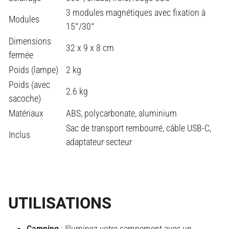
3 modules magnétiques avec fixation à
Modules
15°/30°
Dimensions
32 x 9 x 8 cm
fermée
Poids (lampe)
2 kg
Poids (avec
2.6 kg
sacoche)
Matériaux
ABS, polycarbonate, aluminium
Sac de transport rembourré, câble USB-C,
Inclus
adaptateur secteur
UTILISATIONS
Camping
: Illuminez votre campement avec un